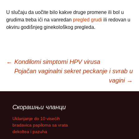
U slučaju da uočite bilo kakve druge promene ili bol u
grudima treba ići na vanredan
pregled grudi
ili redovan u
okviru godišnjeg ginekološkog pregleda.
Кретање
←
Kondilomi simptomi HPV virusa
Pojačan vaginalni sekret peckanje i svrab u
чланака
vagini
→
Скорашњи чланци
Uklanjanje do 10 visećih
bradavica papiloma sa vrata
dekoltea i pazuha