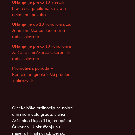
Uklanjanje preko 10 visećih
bradavica papiloma sa vrata
dekoltea i pazuha
Uklanjanje do 10 kondiloma za
žene i muškarce, laserom ili
radio-talasima
Uklanjanje preko 10 kondiloma
za žene i muškarce laserom ili
radio-talasima
Promotivna ponuda –
Kompletan ginekološki pregled
+ ultrazvuk
Ginekološka ordinacija se nalazi
u mirnom delu grada, u ulici
Arčibalda Rajsa 11b, na opštini
Čukarica. U okruženju su
naselja Filmski grad, Cerak,