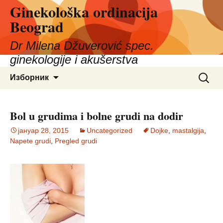
Ginekološka ordinacija
Скочи
на
Beograd
садржај
Dr Milena Džuverović spec.
ginekologije i akušerstva
Претра
Изборник
за:
Bol u grudima i bolne grudi na dodir
јануар 28, 2015
Uncategorized
Dojke
,
mastalgija
,
Napete grudi
,
Pregled grudi