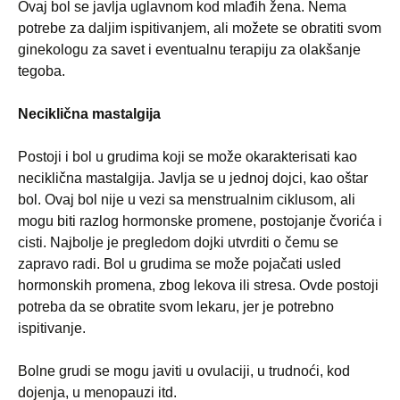
Ovaj bol se javlja uglavnom kod mlađih žena. Nema
potrebe za daljim ispitivanjem, ali možete se obratiti svom
ginekologu za savet i eventualnu terapiju za olakšanje
tegoba.
Neciklična mastalgija
Postoji i bol u grudima koji se može okarakterisati kao
neciklična mastalgija. Javlja se u jednoj dojci, kao oštar
bol. Ovaj bol nije u vezi sa menstrualnim ciklusom, ali
mogu biti razlog hormonske promene, postojanje čvorića i
cisti. Najbolje je pregledom dojki utvrditi o čemu se
zapravo radi. Bol u grudima se može pojačati usled
hormonskih promena, zbog lekova ili stresa. Ovde postoji
potreba da se obratite svom lekaru, jer je potrebno
ispitivanje.
Bolne grudi se mogu javiti u ovulaciji, u trudnoći, kod
dojenja, u menopauzi itd.